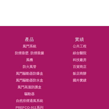
產品
實績
風門系統
公共工程
防煙垂壁. 防煙垂簾
綜合醫院
風機
科技廠房
防火風管
百貨商店
風門驅動器防爆盒
飯店商辦
風門驅動器防水盒
國外實績
風門高溫防護盒
驅動器
自然排煙通風系統
PREFCO-911系列