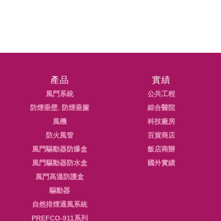
產品
實績
風門系統
公共工程
防煙垂壁. 防煙垂簾
綜合醫院
風機
科技廠房
防火風管
百貨商店
風門驅動器防爆盒
飯店商辦
風門驅動器防水盒
國外實績
風門高溫防護盒
驅動器
自然排煙通風系統
PREFCO-911系列