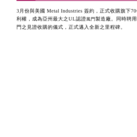
3月份與美國 Metal Industries 簽約，正
利權，成為亞州最大之UL認證
製造廠。同時聘用
風門
門之見證收購的儀式，正式邁入全新之里程碑。