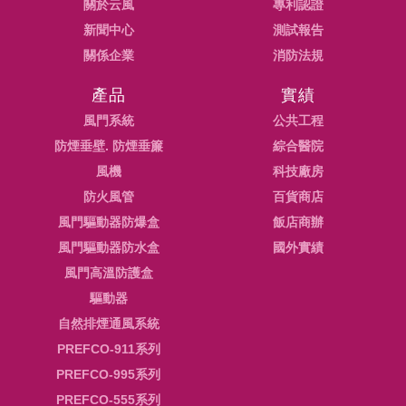
關於云風
專利認證
新聞中心
測試報告
關係企業
消防法規
產品
實績
風門系統
公共工程
防煙垂壁. 防煙垂簾
綜合醫院
風機
科技廠房
防火風管
百貨商店
風門驅動器防爆盒
飯店商辦
風門驅動器防水盒
國外實績
風門高溫防護盒
驅動器
自然排煙通風系統
PREFCO-911系列
PREFCO-995系列
PREFCO-555系列