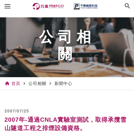
search
公司相
關
home
navigate_next
navigate_next
首頁
公司相關
新聞中心
2007/07/25
2007年-通過CNLA實驗室測試，取得承攬雪
山隧道工程之排煙設備資格。