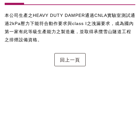
本公司生產之HEAVY DUTY DAMPER通過CNLA實驗室測試通
過2kPa壓力下能符合動作要求與class I之洩漏要求，成為國內
第一家有此等級生產能力之製造廠，並取得承攬雪山隧道工程
之排煙設備資格。