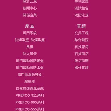
關於云風
專利認證
新聞中心
測試報告
關係企業
消防法規
產品
實績
風門系統
公共工程
防煙垂壁. 防煙垂簾
綜合醫院
風機
科技廠房
防火風管
百貨商店
風門驅動器防爆盒
飯店商辦
風門驅動器防水盒
國外實績
風門高溫防護盒
驅動器
自然排煙通風系統
PREFCO-911系列
PREFCO-995系列
PREFCO-555系列