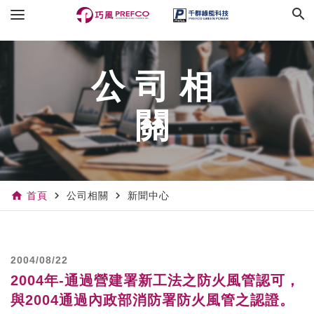
search
公司相
關
home
navigate_next
navigate_next
首頁
公司相關
新聞中心
2004/08/22
2004年-通過營建署新工法之防火風管認可，
與2004通過內政部消防署防火風管之認證。