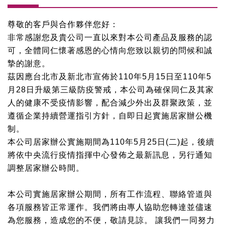
尊敬的客戶與合作夥伴您好：
非常感謝您及貴公司一直以來對本公司產品及服務的認
可，全體同仁懷著感恩的心情向您致以親切的問候和誠
摯的謝意。
茲因應台北市及新北市宣佈於
110
年
5
月
15
日至
110
年
5
月
28
日升級第三級防疫警戒，本公司為確保同仁及其家
人的健康不受疫情影響，配合減少外出及群聚政策，並
遵循企業持續營運指引方針，自即日起實施居家辦公機
制。
本公司居家辦公實施期間為
110
年
5
月
25
日
(
二
)起
，後續
將依中央流行疫情指揮中心發佈之最新訊息，另行通知
調整居家辦公時間。
本公司實施居家辦公期間，所有工作流程、聯絡管道與
各項服務皆正常運作。
我們將由專人協助您轉達並儘速
為您服務，造成您的不便，敬請見諒。
讓我們一同努力