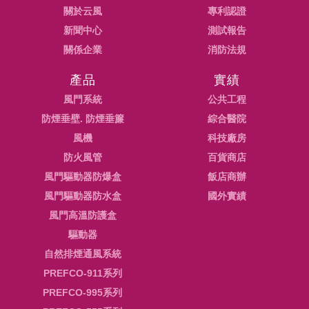
關於云風
專利認證
新聞中心
測試報告
關係企業
消防法規
產品
實績
風門系統
公共工程
防煙垂壁. 防煙垂簾
綜合醫院
風機
科技廠房
防火風管
百貨商店
風門驅動器防爆盒
飯店商辦
風門驅動器防水盒
國外實績
風門高溫防護盒
驅動器
自然排煙通風系統
PREFCO-911系列
PREFCO-995系列