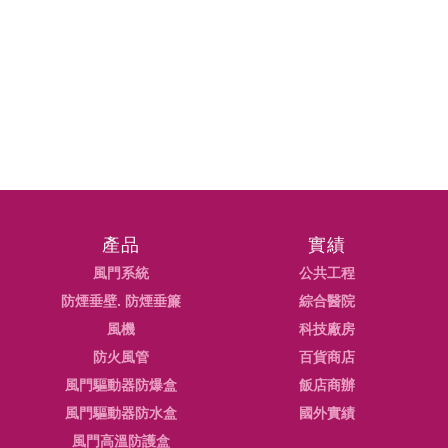
產品
實績
風門系統
公共工程
防煙垂壁. 防煙垂簾
綜合醫院
風機
科技廠房
防火風管
百貨商店
風門驅動器防爆盒
飯店商辦
風門驅動器防水盒
國外實績
風門高溫防護盒