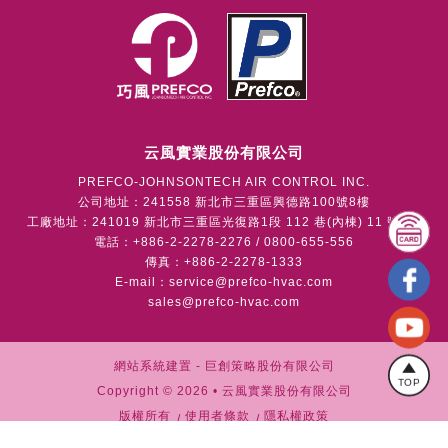
云風實業股份有限公司
PREFCO-JOHNSONTECH AIR CONTROL INC.
公司地址：241558 新北市三重區興德路100號8樓
工廠地址：241019 新北市三重區光復路1段 112 巷(內棟) 11 號1樓
電話：+886-2-2278-2276 / 0800-655-556
傳真：+886-2-2278-1333
E-mail：
service@prefco-hvac.com
sales@prefco-hvac.com
網站系統建置 -
巨創策略股份有限公司
TOP
Copyright © 2026 • 云風實業股份有限公司
版權所有
使用者條款
隱私權政策