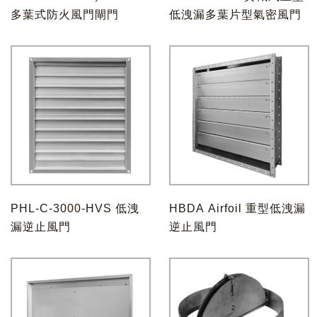
多葉式防火風門閘門
低洩漏多葉片型氣密風門
PHL-C-3000-HVS 低洩
HBDA Airfoil 重型低洩漏
漏逆止風門
逆止風門