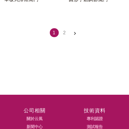
1
2
公司相關
技術資料
關於云風
專利認證
新聞中心
測試報告