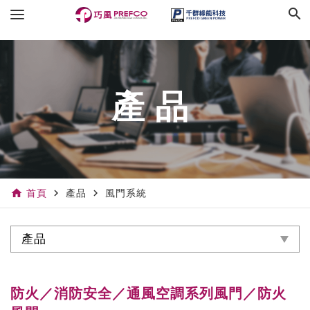
search
產品
home
navigate_next
navigate_next
首頁
產品
風門系統
產品
防火／消防安全／通風空調系列風門／防火