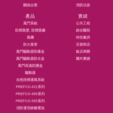
關係企業
消防法規
產品
實績
風門系統
公共工程
防煙垂壁. 防煙垂簾
綜合醫院
風機
科技廠房
防火風管
百貨商店
風門驅動器防爆盒
飯店商辦
風門驅動器防水盒
國外實績
風門高溫防護盒
驅動器
自然排煙通風系統
PREFCO-911系列
PREFCO-995系列
PREFCO-555系列
消防運用鋰鐵電池