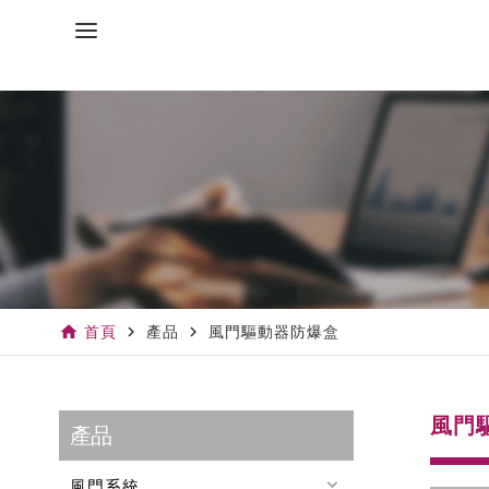
home
navigate_next
navigate_next
首頁
產品
風門驅動器防爆盒
風門
產品
keyboard_arrow_down
風門系統