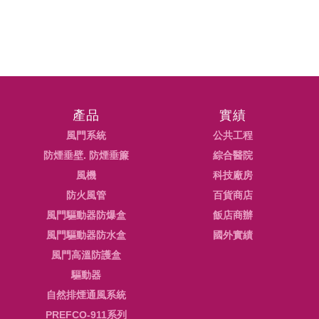
產品
實績
風門系統
公共工程
防煙垂壁. 防煙垂簾
綜合醫院
風機
科技廠房
防火風管
百貨商店
風門驅動器防爆盒
飯店商辦
風門驅動器防水盒
國外實績
風門高溫防護盒
驅動器
自然排煙通風系統
PREFCO-911系列