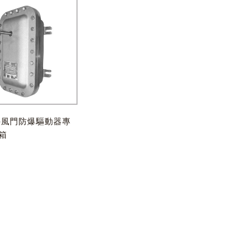
imo風門防爆驅動器專
箱