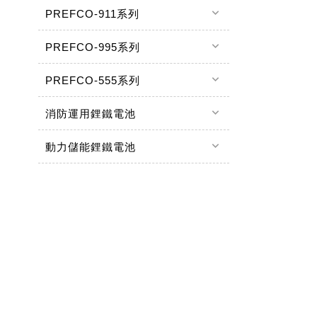
keyboard_arrow_down
PREFCO-911系列
keyboard_arrow_down
PREFCO-995系列
keyboard_arrow_down
PREFCO-555系列
keyboard_arrow_down
消防運用鋰鐵電池
keyboard_arrow_down
動力儲能鋰鐵電池